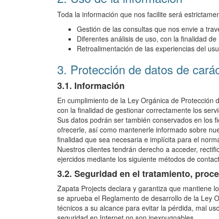
Toda la información que nos facilite será estrictame
Gestión de las consultas que nos envie a trav
Diferentes análisis de uso, con la finalidad de
Retroalimentación de las experiencias del usu
3. Protección de datos de cará
3.1. Información
En cumplimiento de la Ley Orgánica de Protección d
con la finalidad de gestionar correctamente los servi
Sus datos podrán ser también conservados en los fi
ofrecerle, así como mantenerle informado sobre nues
finalidad que sea necesaria e implícita para el norma
Nuestros clientes tendrán derecho a acceder, rectif
ejercidos mediante los siguiente métodos de contact
3.2. Seguridad en el tratamiento, proc
Zapata Projects declara y garantiza que mantiene l
se aprueba el Reglamento de desarrollo de la Ley O
técnicos a su alcance para evitar la pérdida, mal uso
seguridad en Internet no son inexpugnables.